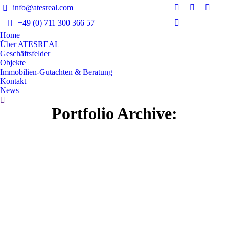
info@atesreal.com
Facebook
Instagram
Linked
+49 (0) 711 300 366 57
page
page
page
XING
opens
opens
opens
Home
page
Über ATESREAL
in
in
in
opens
Geschäftsfelder
new
new
new
in
Objekte
window
window
windo
Immobilien-Gutachten & Beratung
new
Kontakt
window
News
Search:
Portfolio Archive: